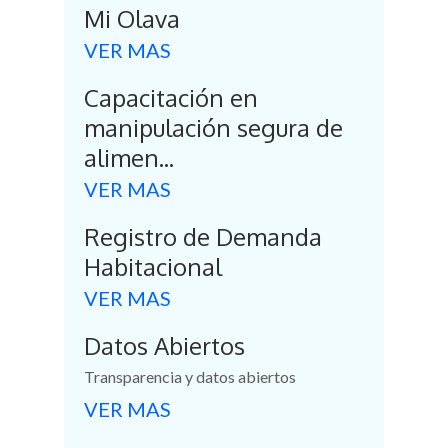
Mi Olava
Internacional del
Derecho de
VER MAS
Acceso Universal
Capacitación en
a la Información
manipulación segura de
28 Septiembre, 2023
alimen...
VER MAS
Programa
Ciudades del
Registro de Demanda
Conocimiento:
Habitacional
relevamiento en
VER MAS
localidades del
Partido
Datos Abiertos
28 Agosto, 2023
Transparencia y datos abiertos
VER MAS
Se presentó el