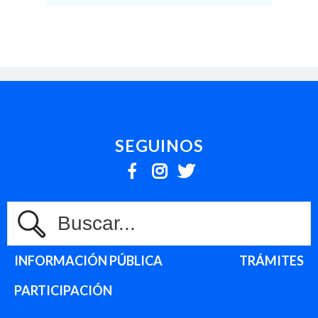
nuevo Portal de
Gobierno Abierto
31 Julio, 2023
Crece la demanda
en solicitudes de
firma digital
SEGUINOS
26 Julio, 2023
Olavarría ocupa el
primer puesto del
Índice de Datos
INFORMACIÓN PÚBLICA
TRÁMITES
Abiertos por
segundo año
PARTICIPACIÓN
consecutivo