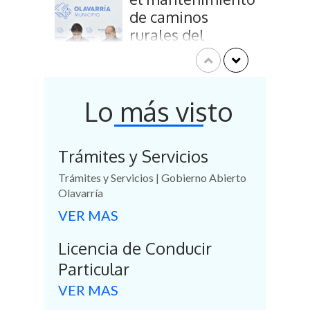
de caminos
rurales del
Partido de
Olavarría
26 Junio, 2025
Lo más visto
Este miércoles se
Trámites y Servicios
realizará una
nueva jornada de
Trámites y Servicios | Gobierno Abierto
Olavarría
“Barrio por
Barrio”
VER MAS
13 Mayo, 2025
Licencia de Conducir
Particular
Olavarría adhiere
VER MAS
al Día